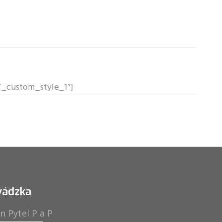
f7_custom_style_1″]
vádzka
n Pytel P a P