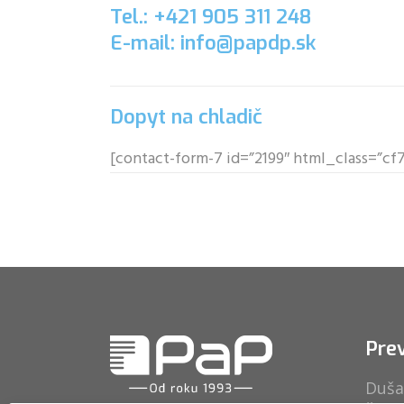
Tel.: +421 905 311 248
E-mail: info@papdp.sk
Dopyt na chladič
[contact-form-7 id=”2199″ html_class=”c
Pre
Duša