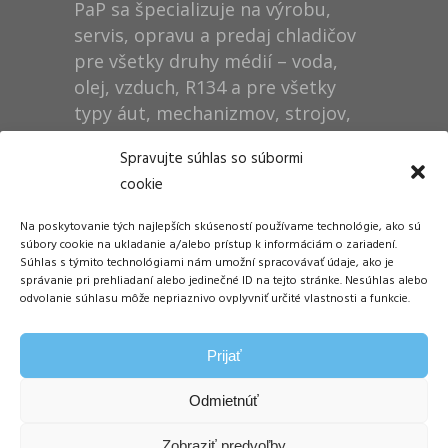
PaP sa špecializuje na výrobu,
servis, opravu a predaj chladičov
pre všetky druhy médií – voda,
olej, vzduch, R134 a pre všetky
typy áut, mechanizmov, strojov,
technológií, rušňov…
Spravujte súhlas so súbormi
cookie
Prevádzka
Na poskytovanie tých najlepších skúseností používame technológie, ako sú
Dušan Pytel P a P
súbory cookie na ukladanie a/alebo prístup k informáciám o zariadení.
Súhlas s týmito technológiami nám umožní spracovávať údaje, ako je
ŠM Stráže
správanie pri prehliadaní alebo jedinečné ID na tejto stránke. Nesúhlas alebo
058 01 Poprad
odvolanie súhlasu môže nepriaznivo ovplyvniť určité vlastnosti a funkcie.
Tel.: +421 905 311 248
Prijať
E-mail:
info@papdp.sk
Odmietnúť
Zobraziť predvoľby