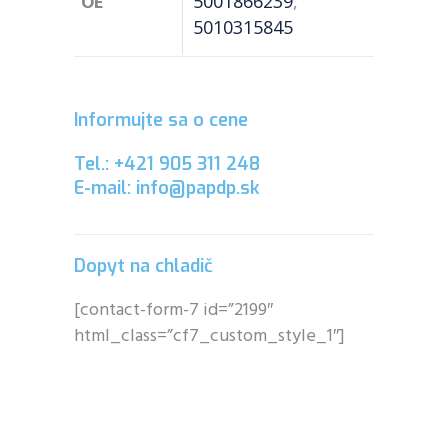
OE
5001866239
,
5010315845
Informujte sa o cene
Tel.: +421 905 311 248
E-mail: info@papdp.sk
Dopyt na chladič
[contact-form-7 id=”2199″
html_class=”cf7_custom_style_1″]