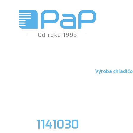
Výroba chladičo
1141030