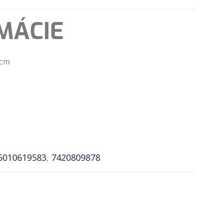
MÁCIE
 cm
5010619583
,
7420809878