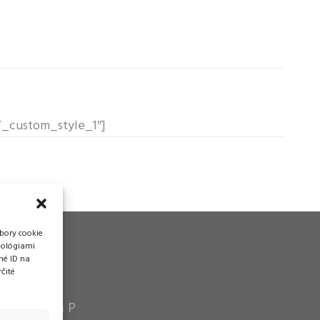
f7_custom_style_1″]
bory cookie
nológiami
né ID na
čité
vádzka
n Pytel P a P