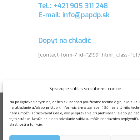
Tel.: +421 905 311 248
E-mail: info@papdp.sk
Dopyt na chladič
[contact-form-7 id=”2199″ html_class=”c
Spravujte súhlas so súbormi cookie
Na poskytovanie tých najlepších skúseností používame technológie, ako sú sú
na ukladanie a/alebo prístup k informáciám o zariadení. Súhlas s týmito tech
nám umožní spracovávať údaje, ako je správanie pri prehliadaní alebo jedineč
tejto stránke. Nesúhlas alebo odvolanie súhlasu môže nepriaznivo ovplyvniť ur
Pre
vlastnosti a funkcie.
Duša