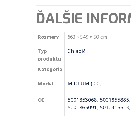
ĎALŠIE INFOR
Rozmery
663 × 549 × 50 cm
Typ
Chladič
produktu
Kategória
Model
MIDLUM (00-)
OE
5001853068
,
5001855885
5001865091
,
5010315513