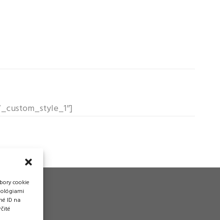
f7_custom_style_1″]
bory cookie
nológiami
né ID na
čité
vádzka