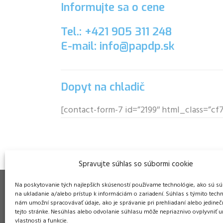
Informujte sa o cene
Tel.: +421 905 311 248
E-mail: info@papdp.sk
Dopyt na chladič
[contact-form-7 id=”2199″ html_class=”c
Spravujte súhlas so súbormi cookie
Na poskytovanie tých najlepších skúseností používame technológie, ako sú sú
na ukladanie a/alebo prístup k informáciám o zariadení. Súhlas s týmito tech
nám umožní spracovávať údaje, ako je správanie pri prehliadaní alebo jedineč
tejto stránke. Nesúhlas alebo odvolanie súhlasu môže nepriaznivo ovplyvniť ur
Pre
vlastnosti a funkcie.