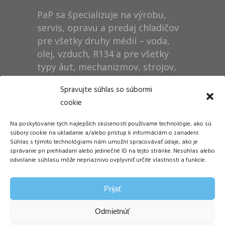
PaP sa špecializuje na výrobu,
servis, opravu a predaj chladičov
pre všetky druhy médií – voda,
olej, vzduch, R134 a pre všetky
typy áut, mechanizmov, strojov,
technológií, rušňov…
Spravujte súhlas so súbormi
cookie
Prevádzka
Na poskytovanie tých najlepších skúseností používame technológie, ako sú
Dušan Pytel P a P
súbory cookie na ukladanie a/alebo prístup k informáciám o zariadení.
Súhlas s týmito technológiami nám umožní spracovávať údaje, ako je
ŠM Stráže
správanie pri prehliadaní alebo jedinečné ID na tejto stránke. Nesúhlas alebo
058 01 Poprad
odvolanie súhlasu môže nepriaznivo ovplyvniť určité vlastnosti a funkcie.
Tel.: +421 905 311 248
Prijať
E-mail:
info@papdp.sk
Odmietnúť