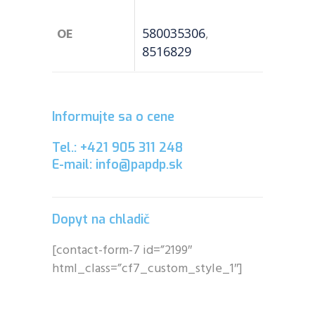
OE
580035306
,
8516829
Informujte sa o cene
Tel.: +421 905 311 248
E-mail: info@papdp.sk
Dopyt na chladič
[contact-form-7 id=”2199″
html_class=”cf7_custom_style_1″]