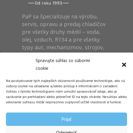
PaP sa špecializuje na výrobu,
servis, opravu a predaj chladičov
pre všetky druhy médií – voda,
olej, vzduch, R134 a pre všetky
typy áut, mechanizmov, strojov,
technológií, rušňov…
Spravujte súhlas so súbormi
cookie
Prevádzka
Na poskytovanie tých najlepších skúseností používame technológie, ako sú
Dušan Pytel P a P
súbory cookie na ukladanie a/alebo prístup k informáciám o zariadení.
Súhlas s týmito technológiami nám umožní spracovávať údaje, ako je
ŠM Stráže
správanie pri prehliadaní alebo jedinečné ID na tejto stránke. Nesúhlas alebo
058 01 Poprad
odvolanie súhlasu môže nepriaznivo ovplyvniť určité vlastnosti a funkcie.
Tel.: +421 905 311 248
Prijať
E-mail:
info@papdp.sk
Odmietnúť