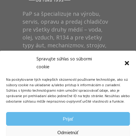
PaP sa špecializuje na výrobu,
servis, opravu a predaj chladičov
pre všetky druhy médií – voda,
olej, vzduch, R134 a pre všetky
typy áut, mechanizmov, strojov,
technológií, rušňov…
Spravujte súhlas so súbormi
cookie
Prevádzka
Na poskytovanie tých najlepších skúseností používame technológie, ako sú
Dušan Pytel P a P
súbory cookie na ukladanie a/alebo prístup k informáciám o zariadení.
Súhlas s týmito technológiami nám umožní spracovávať údaje, ako je
ŠM Stráže
správanie pri prehliadaní alebo jedinečné ID na tejto stránke. Nesúhlas alebo
058 01 Poprad
odvolanie súhlasu môže nepriaznivo ovplyvniť určité vlastnosti a funkcie.
Tel.: +421 905 311 248
Prijať
E-mail:
info@papdp.sk
Odmietnúť