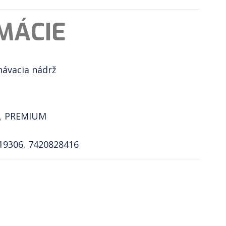
MÁCIE
návacia nádrž
,
PREMIUM
19306
,
7420828416