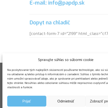
E-mail: info@papdp.sk
Dopyt na chladič
[contact-form-7 id=”2199″ html_class=”c
Spravujte súhlas so súbormi cookie
Na poskytovanie tých najlepších skúseností používame technológie, ako sú sú
na ukladanie a/alebo prístup k informáciám o zariadení. Súhlas s týmito tech
nám umožní spracovávať údaje, ako je správanie pri prehliadaní alebo jedineč
tejto stránke. Nesúhlas alebo odvolanie súhlasu môže nepriaznivo ovplyvniť ur
Pre
vlastnosti a funkcie.
Duša
ŠM S
Prijať
Odmietnúť
Zobraziť p
PaP sa špecializuje na
058 