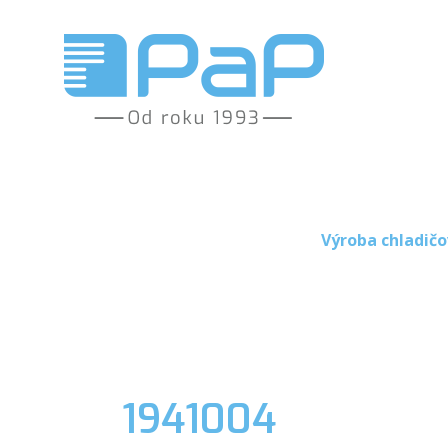
Výroba chladičo
1941004