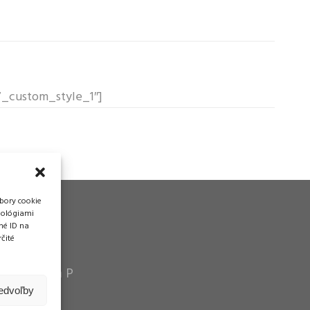
f7_custom_style_1″]
bory cookie
nológiami
né ID na
čité
vádzka
n Pytel P a P
tráže
redvoľby
01 Poprad