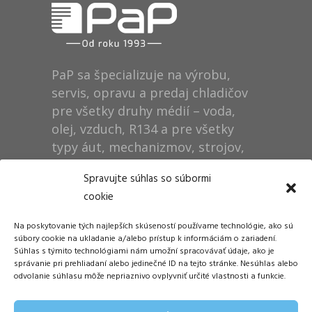
PaP sa špecializuje na výrobu,
servis, opravu a predaj chladičov
pre všetky druhy médií – voda,
olej, vzduch, R134 a pre všetky
typy áut, mechanizmov, strojov,
technológií, rušňov…
Spravujte súhlas so súbormi
cookie
Prevádzka
Na poskytovanie tých najlepších skúseností používame technológie, ako sú
Dušan Pytel P a P
súbory cookie na ukladanie a/alebo prístup k informáciám o zariadení.
Súhlas s týmito technológiami nám umožní spracovávať údaje, ako je
ŠM Stráže
správanie pri prehliadaní alebo jedinečné ID na tejto stránke. Nesúhlas alebo
058 01 Poprad
odvolanie súhlasu môže nepriaznivo ovplyvniť určité vlastnosti a funkcie.
Tel.: +421 905 311 248