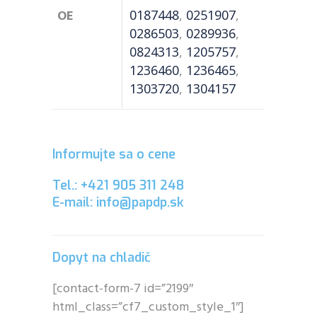
OE
0187448
,
0251907
,
0286503
,
0289936
,
0824313
,
1205757
,
1236460
,
1236465
,
1303720
,
1304157
Informujte sa o cene
Tel.: +421 905 311 248
E-mail: info@papdp.sk
Dopyt na chladič
[contact-form-7 id=”2199″
html_class=”cf7_custom_style_1″]