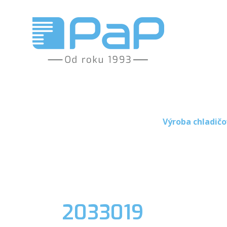
Výroba chladičo
2033019