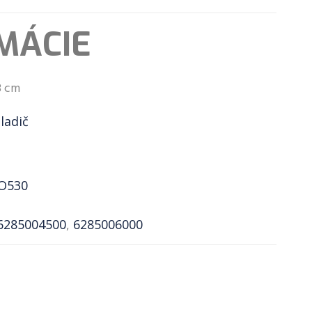
MÁCIE
8 cm
ladič
 O530
6285004500
,
6285006000