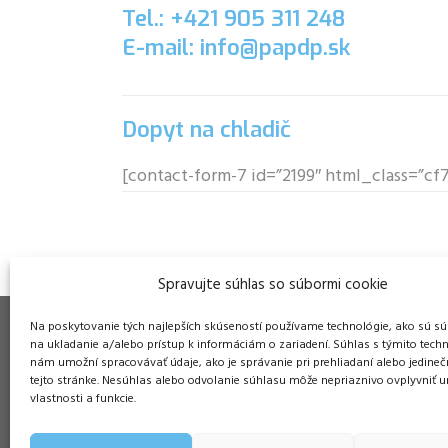
Tel.: +421 905 311 248
E-mail: info@papdp.sk
Dopyt na chladič
[contact-form-7 id=”2199″ html_class=”c
Spravujte súhlas so súbormi cookie
Na poskytovanie tých najlepších skúseností používame technológie, ako sú sú
na ukladanie a/alebo prístup k informáciám o zariadení. Súhlas s týmito tech
nám umožní spracovávať údaje, ako je správanie pri prehliadaní alebo jedineč
tejto stránke. Nesúhlas alebo odvolanie súhlasu môže nepriaznivo ovplyvniť ur
Pre
vlastnosti a funkcie.
Duša