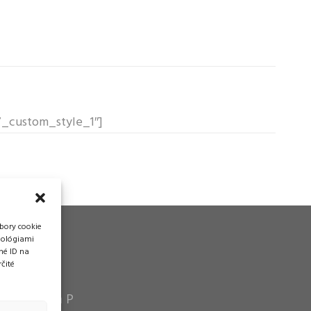
f7_custom_style_1″]
bory cookie
nológiami
né ID na
čité
vádzka
n Pytel P a P