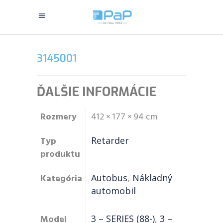
3145001
ĎALŠIE INFORMÁCIE
Rozmery
412 × 177 × 94 cm
Typ
Retarder
produktu
Kategória
Autobus
,
Nákladný
automobil
Model
3 – SERIES (88-)
,
3 –