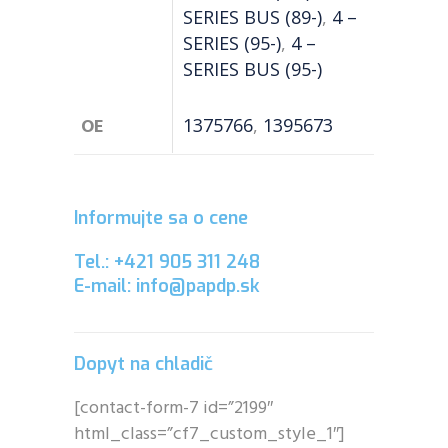
SERIES BUS (89-)
,
4 –
SERIES (95-)
,
4 –
SERIES BUS (95-)
OE
1375766
,
1395673
Informujte sa o cene
Tel.: +421 905 311 248
E-mail: info@papdp.sk
Dopyt na chladič
[contact-form-7 id=”2199″
html_class=”cf7_custom_style_1″]