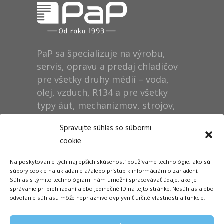
PaP sa špecializuje na výrobu,
servis, opravu a predaj chladičov
pre všetky druhy médií – voda,
olej, vzduch, R134 a pre všetky
typy áut, mechanizmov, strojov,
technológií, rušňov…
Spravujte súhlas so súbormi
cookie
Prevádzka
Na poskytovanie tých najlepších skúseností používame technológie, ako sú
Dušan Pytel P a P
súbory cookie na ukladanie a/alebo prístup k informáciám o zariadení.
Súhlas s týmito technológiami nám umožní spracovávať údaje, ako je
ŠM Stráže
správanie pri prehliadaní alebo jedinečné ID na tejto stránke. Nesúhlas alebo
058 01 Poprad
odvolanie súhlasu môže nepriaznivo ovplyvniť určité vlastnosti a funkcie.
Tel.: +421 905 311 248