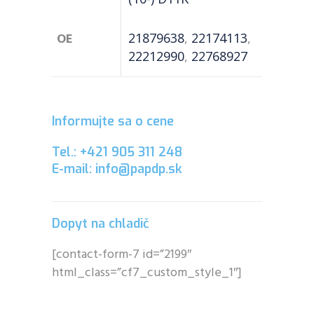
OE
21879638
,
22174113
,
22212990
,
22768927
Informujte sa o cene
Tel.: +421 905 311 248
E-mail: info@papdp.sk
Dopyt na chladič
[contact-form-7 id=”2199″
html_class=”cf7_custom_style_1″]