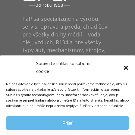
PaP sa špecializuje na výrobu,
servis, opravu a predaj chladičov
pre všetky druhy médií – voda,
olej, vzduch, R134 a pre všetky
typy áut, mechanizmov, strojov,
technológií, rušňov…
Spravujte súhlas so súbormi
cookie
Prevádzka
Na poskytovanie tých najlepších skúseností používame technológie, ako sú
Dušan Pytel P a P
súbory cookie na ukladanie a/alebo prístup k informáciám o zariadení.
Súhlas s týmito technológiami nám umožní spracovávať údaje, ako je
ŠM Stráže
správanie pri prehliadaní alebo jedinečné ID na tejto stránke. Nesúhlas alebo
058 01 Poprad
odvolanie súhlasu môže nepriaznivo ovplyvniť určité vlastnosti a funkcie.
Tel.: +421 905 311 248
Prijať
E-mail:
info@papdp.sk