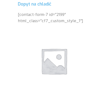
Dopyt na chladič
[contact-form-7 id=”2199″
html_class=”cf7_custom_style_1″]