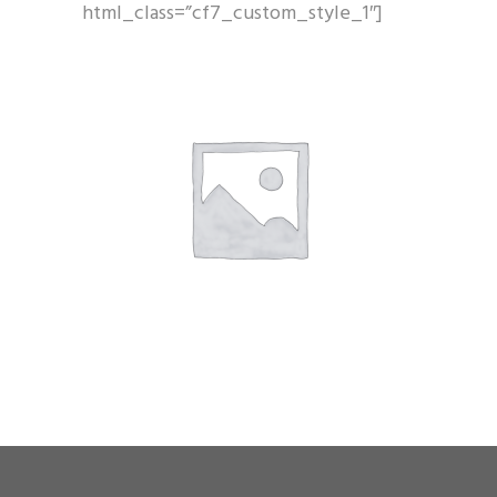
html_class=”cf7_custom_style_1″]