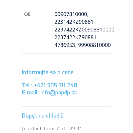
OE
00907810000
,
223142KZ90881
,
2237422KZ00908810000
,
2237422KZ90881
,
4786953
,
99908810000
Informujte sa o cene
Tel.: +421 905 311 248
E-mail: info@papdp.sk
Dopyt na chladič
[contact-form-7 id=”2199″