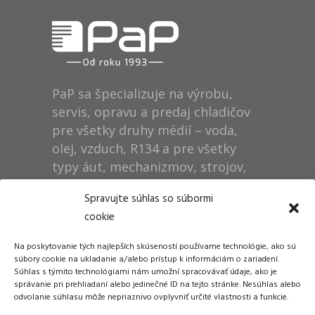
PaP sa špecializuje na výrobu,
servis, opravu a predaj chladičov
pre všetky druhy médií – voda,
olej, vzduch, R134 a pre všetky
typy áut, mechanizmov, strojov,
technológií, rušňov…
Spravujte súhlas so súbormi
cookie
Prevádzka
Na poskytovanie tých najlepších skúseností používame technológie, ako sú
Dušan Pytel P a P
súbory cookie na ukladanie a/alebo prístup k informáciám o zariadení.
Súhlas s týmito technológiami nám umožní spracovávať údaje, ako je
ŠM Stráže
správanie pri prehliadaní alebo jedinečné ID na tejto stránke. Nesúhlas alebo
058 01 Poprad
odvolanie súhlasu môže nepriaznivo ovplyvniť určité vlastnosti a funkcie.