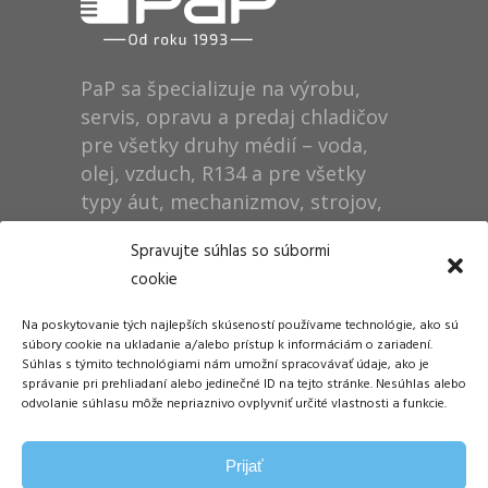
PaP sa špecializuje na výrobu,
servis, opravu a predaj chladičov
pre všetky druhy médií – voda,
olej, vzduch, R134 a pre všetky
typy áut, mechanizmov, strojov,
technológií, rušňov…
Spravujte súhlas so súbormi
cookie
Prevádzka
Na poskytovanie tých najlepších skúseností používame technológie, ako sú
Dušan Pytel P a P
súbory cookie na ukladanie a/alebo prístup k informáciám o zariadení.
Súhlas s týmito technológiami nám umožní spracovávať údaje, ako je
ŠM Stráže
správanie pri prehliadaní alebo jedinečné ID na tejto stránke. Nesúhlas alebo
058 01 Poprad
odvolanie súhlasu môže nepriaznivo ovplyvniť určité vlastnosti a funkcie.
Tel.: +421 905 311 248
Prijať
E-mail:
info@papdp.sk