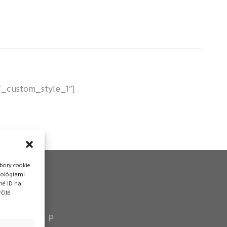
f7_custom_style_1″]
bory cookie
nológiami
né ID na
čité
vádzka
n Pytel P a P