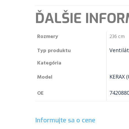
ĎALŠIE INFOR
Rozmery
236 cm
Typ produktu
Ventilá
Kategória
Model
KERAX (
OE
742088
Informujte sa o cene