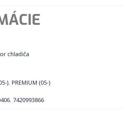
MÁCIE
tor chladiča
05-)
,
PREMIUM (05-)
0406
,
7420993866