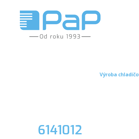
Výroba chladičo
6141012