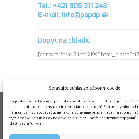
Tel.: +421 905 311 248
E-mail: info@papdp.sk
Dopyt na chladič
[contact-form-7 id=”2199″ html_class=”c
Spravujte súhlas so súbormi cookie
Na poskytovanie tých najlepších skúseností používame technológie, ako sú sú
na ukladanie a/alebo prístup k informáciám o zariadení. Súhlas s týmito tech
nám umožní spracovávať údaje, ako je správanie pri prehliadaní alebo jedineč
tejto stránke. Nesúhlas alebo odvolanie súhlasu môže nepriaznivo ovplyvniť ur
Pre
vlastnosti a funkcie.
Duša