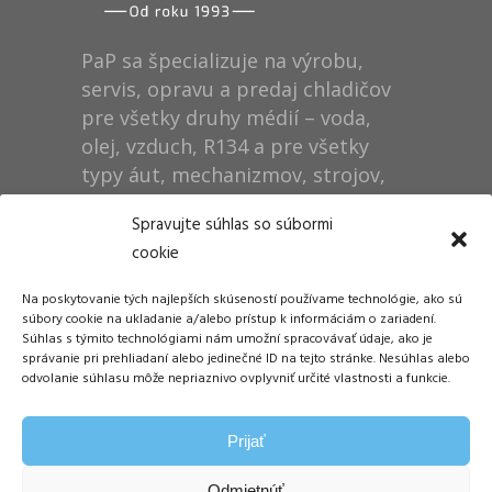
PaP sa špecializuje na výrobu,
servis, opravu a predaj chladičov
pre všetky druhy médií – voda,
olej, vzduch, R134 a pre všetky
typy áut, mechanizmov, strojov,
technológií, rušňov…
Spravujte súhlas so súbormi
cookie
Prevádzka
Na poskytovanie tých najlepších skúseností používame technológie, ako sú
Dušan Pytel P a P
súbory cookie na ukladanie a/alebo prístup k informáciám o zariadení.
Súhlas s týmito technológiami nám umožní spracovávať údaje, ako je
ŠM Stráže
správanie pri prehliadaní alebo jedinečné ID na tejto stránke. Nesúhlas alebo
058 01 Poprad
odvolanie súhlasu môže nepriaznivo ovplyvniť určité vlastnosti a funkcie.
Tel.: +421 905 311 248
Prijať
E-mail:
info@papdp.sk
Odmietnúť