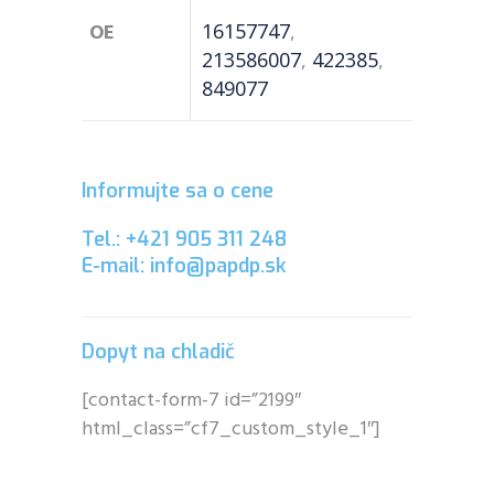
OE
16157747
,
213586007
,
422385
,
849077
Informujte sa o cene
Tel.: +421 905 311 248
E-mail: info@papdp.sk
Dopyt na chladič
[contact-form-7 id=”2199″
html_class=”cf7_custom_style_1″]