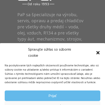
PaP sa špecializuje na výrobu,
servis, opravu a predaj chladičov
pre všetky druhy médií – voda,
olej, vzduch, R134 a pre všetky
typy áut, mechanizmov, strojov,
technológií, rušňov…
Spravujte súhlas so súbormi
cookie
Prevádzka
Na poskytovanie tých najlepších skúseností používame technológie, ako sú
Dušan Pytel P a P
súbory cookie na ukladanie a/alebo prístup k informáciám o zariadení.
Súhlas s týmito technológiami nám umožní spracovávať údaje, ako je
ŠM Stráže
správanie pri prehliadaní alebo jedinečné ID na tejto stránke. Nesúhlas alebo
058 01 Poprad
odvolanie súhlasu môže nepriaznivo ovplyvniť určité vlastnosti a funkcie.
Tel.: +421 905 311 248
Prijať
E-mail:
info@papdp.sk