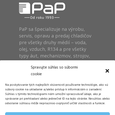
PaP sa špecializuje na výrobu,
servis, opravu a predaj chladičov
pre všetky druhy médií – voda,
olej, vzduch, R134 a pre všetky
typy áut, mechanizmov, strojov,
technológií, rušňov…
Spravujte súhlas so súbormi
cookie
Prevádzka
Na poskytovanie tých najlepších skúseností používame technológie, ako sú
Dušan Pytel P a P
súbory cookie na ukladanie a/alebo prístup k informáciám o zariadení.
Súhlas s týmito technológiami nám umožní spracovávať údaje, ako je
ŠM Stráže
správanie pri prehliadaní alebo jedinečné ID na tejto stránke. Nesúhlas alebo
058 01 Poprad
odvolanie súhlasu môže nepriaznivo ovplyvniť určité vlastnosti a funkcie.
Tel.: +421 905 311 248