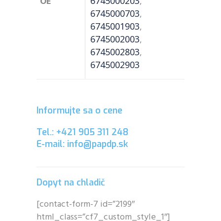
OE
6745000203
,
6745000703
,
6745001903
,
6745002003
,
6745002803
,
6745002903
Informujte sa o cene
Tel.: +421 905 311 248
E-mail: info@papdp.sk
Dopyt na chladič
[contact-form-7 id=”2199″
html_class=”cf7_custom_style_1″]