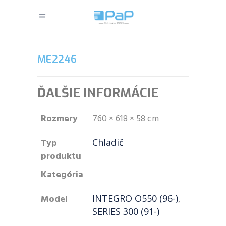
ME2246
ĎALŠIE INFORMÁCIE
Rozmery
760 × 618 × 58 cm
Typ
Chladič
produktu
Kategória
Model
INTEGRO O550 (96-)
,
SERIES 300 (91-)