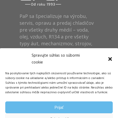
PaP sa špecializuje na výrobu,
servis, opravu a predaj chladičov
pre všetky druhy médií – voda,
olej, vzduch, R134 a pre všetky
typy áut, mechanizmov, strojov,
technológií, rušňov…
Spravujte súhlas so súbormi
cookie
Prevádzka
Na poskytovanie tých najlepších skúseností používame technológie, ako sú
Dušan Pytel P a P
súbory cookie na ukladanie a/alebo prístup k informáciám o zariadení.
Súhlas s týmito technológiami nám umožní spracovávať údaje, ako je
ŠM Stráže
správanie pri prehliadaní alebo jedinečné ID na tejto stránke. Nesúhlas alebo
058 01 Poprad
odvolanie súhlasu môže nepriaznivo ovplyvniť určité vlastnosti a funkcie.
Tel.: +421 905 311 248
Prijať
E-mail:
info@papdp.sk