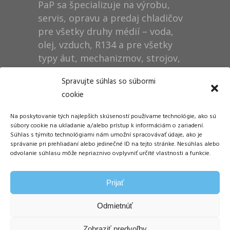
PaP sa špecializuje na výrobu,
servis, opravu a predaj chladičov
pre všetky druhy médií – voda,
olej, vzduch, R134 a pre všetky
typy áut, mechanizmov, strojov,
technológií, rušňov…
Spravujte súhlas so súbormi
cookie
Prevádzka
Na poskytovanie tých najlepších skúseností používame technológie, ako sú
Dušan Pytel P a P
súbory cookie na ukladanie a/alebo prístup k informáciám o zariadení.
Súhlas s týmito technológiami nám umožní spracovávať údaje, ako je
ŠM Stráže
správanie pri prehliadaní alebo jedinečné ID na tejto stránke. Nesúhlas alebo
058 01 Poprad
odvolanie súhlasu môže nepriaznivo ovplyvniť určité vlastnosti a funkcie.
Tel.: +421 905 311 248
Prijať
E-mail:
info@papdp.sk
Odmietnúť
Zobraziť predvoľby