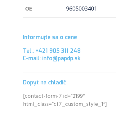
OE
9605003401
Informujte sa o cene
Tel.: +421 905 311 248
E-mail: info@papdp.sk
Dopyt na chladič
[contact-form-7 id=”2199″
html_class=”cf7_custom_style_1″]