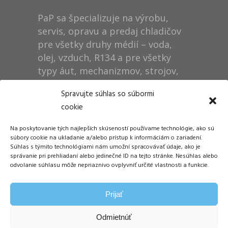
PaP sa špecializuje na výrobu,
servis, opravu a predaj chladičov
pre všetky druhy médií – voda,
olej, vzduch, R134 a pre všetky
typy áut, mechanizmov, strojov,
technológií, rušňov…
Spravujte súhlas so súbormi
cookie
Prevádzka
Na poskytovanie tých najlepších skúseností používame technológie, ako sú
Dušan Pytel P a P
súbory cookie na ukladanie a/alebo prístup k informáciám o zariadení.
Súhlas s týmito technológiami nám umožní spracovávať údaje, ako je
ŠM Stráže
správanie pri prehliadaní alebo jedinečné ID na tejto stránke. Nesúhlas alebo
058 01 Poprad
odvolanie súhlasu môže nepriaznivo ovplyvniť určité vlastnosti a funkcie.
Tel.: +421 905 311 248
Prijať
E-mail:
info@papdp.sk
Odmietnúť