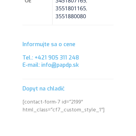
OE
3451807165
,
3551801165
,
3551880080
Informujte sa o cene
Tel.: +421 905 311 248
E-mail: info@papdp.sk
Dopyt na chladič
[contact-form-7 id=”2199″
html_class=”cf7_custom_style_1″]