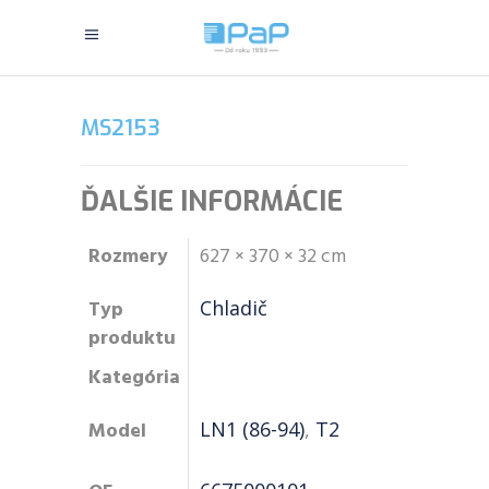
MS2153
ĎALŠIE INFORMÁCIE
Rozmery
627 × 370 × 32 cm
Typ
Chladič
produktu
Kategória
Model
LN1 (86-94)
,
T2