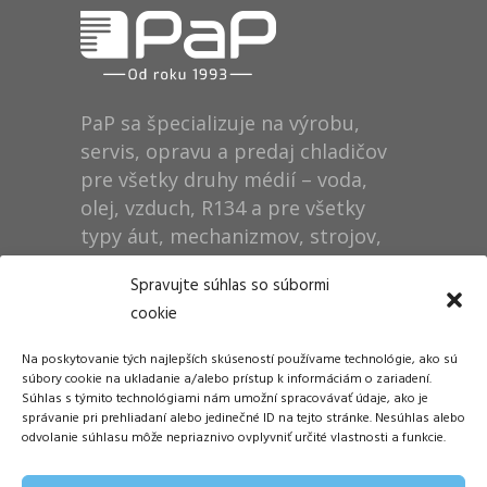
PaP sa špecializuje na výrobu,
servis, opravu a predaj chladičov
pre všetky druhy médií – voda,
olej, vzduch, R134 a pre všetky
typy áut, mechanizmov, strojov,
technológií, rušňov…
Spravujte súhlas so súbormi
cookie
Prevádzka
Na poskytovanie tých najlepších skúseností používame technológie, ako sú
Dušan Pytel P a P
súbory cookie na ukladanie a/alebo prístup k informáciám o zariadení.
Súhlas s týmito technológiami nám umožní spracovávať údaje, ako je
ŠM Stráže
správanie pri prehliadaní alebo jedinečné ID na tejto stránke. Nesúhlas alebo
058 01 Poprad
odvolanie súhlasu môže nepriaznivo ovplyvniť určité vlastnosti a funkcie.
Tel.: +421 905 311 248