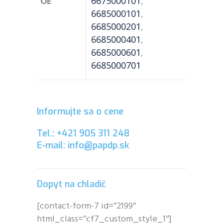
OE
6675000101
,
6685000101
,
6685000201
,
6685000401
,
6685000601
,
6685000701
Informujte sa o cene
Tel.: +421 905 311 248
E-mail: info@papdp.sk
Dopyt na chladič
[contact-form-7 id=”2199″
html_class=”cf7_custom_style_1″]