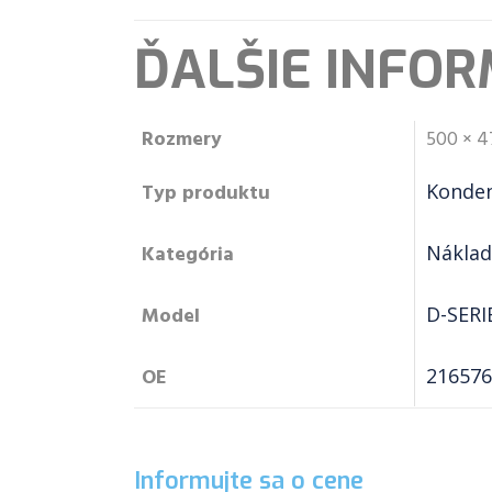
ĎALŠIE INFOR
Rozmery
500 × 4
Typ produktu
Konden
Kategória
Náklad
Model
D-SERIE
OE
216576
Informujte sa o cene