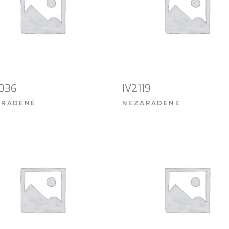
036
IV2119
ARADENÉ
NEZARADENÉ
VIAC INFO
VIAC INFO