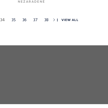
NEZARADENÉ
VIAC INFO
34
35
36
37
38
VIEW ALL