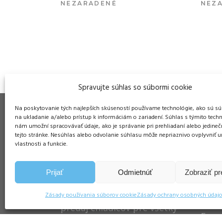
NEZARADENÉ
NEZ
VIAC INFO
Spravujte súhlas so súbormi cookie
Na poskytovanie tých najlepších skúseností používame technológie, ako sú sú
na ukladanie a/alebo prístup k informáciám o zariadení. Súhlas s týmito tech
nám umožní spracovávať údaje, ako je správanie pri prehliadaní alebo jedineč
tejto stránke. Nesúhlas alebo odvolanie súhlasu môže nepriaznivo ovplyvniť ur
Pre
vlastnosti a funkcie.
Duša
ŠM S
Prijať
Odmietnúť
Zobraziť p
PaP sa špecializuje na
058 
výrobu, servis, opravu a
Zásady používania súborov cookie
Zásady ochrany osobných údaj
Tel.:
predaj chladičov pre všetky
E-ma
druhy médií – voda, olej,