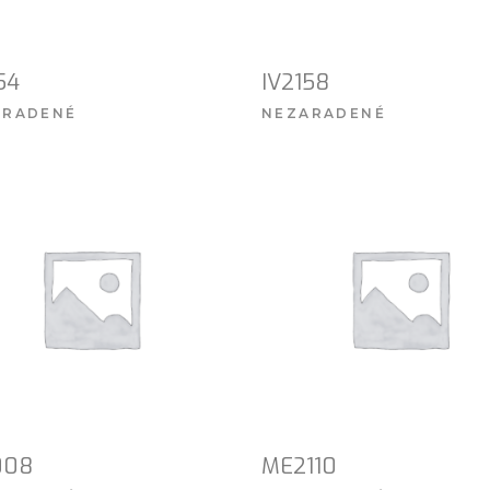
54
IV2158
ARADENÉ
NEZARADENÉ
VIAC INFO
VIAC INFO
008
ME2110