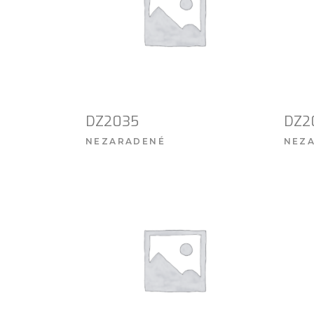
DZ2035
DZ2
NEZARADENÉ
NEZ
VIAC INFO