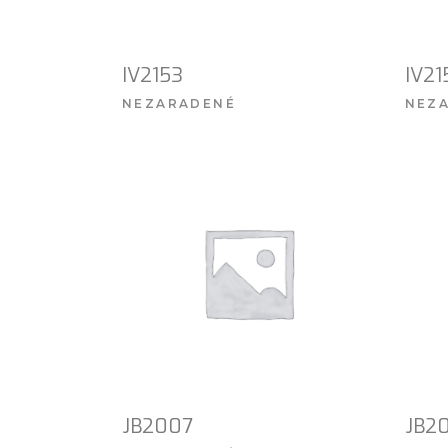
IV2153
IV21
NEZARADENÉ
NEZ
VIAC INFO
JB2007
JB2