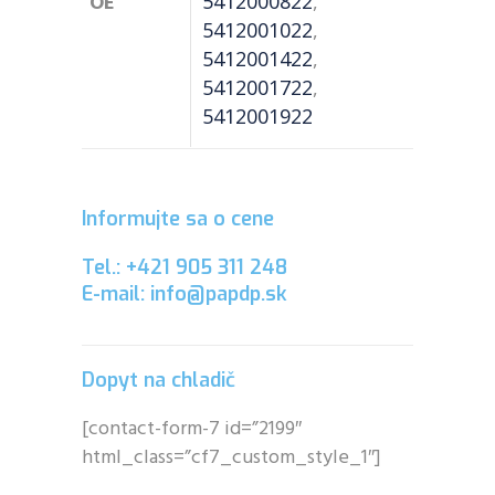
OE
5412000822
,
5412001022
,
5412001422
,
5412001722
,
5412001922
Informujte sa o cene
Tel.: +421 905 311 248
E-mail: info@papdp.sk
Dopyt na chladič
[contact-form-7 id=”2199″
html_class=”cf7_custom_style_1″]