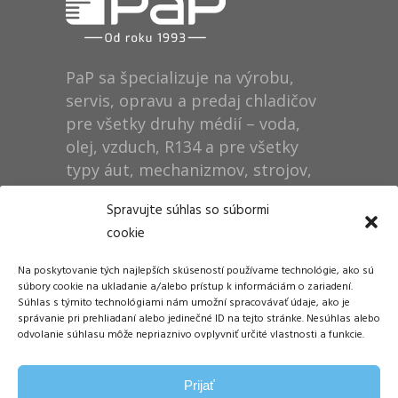
PaP sa špecializuje na výrobu,
servis, opravu a predaj chladičov
pre všetky druhy médií – voda,
olej, vzduch, R134 a pre všetky
typy áut, mechanizmov, strojov,
technológií, rušňov…
Spravujte súhlas so súbormi
cookie
Prevádzka
Na poskytovanie tých najlepších skúseností používame technológie, ako sú
Dušan Pytel P a P
súbory cookie na ukladanie a/alebo prístup k informáciám o zariadení.
Súhlas s týmito technológiami nám umožní spracovávať údaje, ako je
ŠM Stráže
správanie pri prehliadaní alebo jedinečné ID na tejto stránke. Nesúhlas alebo
058 01 Poprad
odvolanie súhlasu môže nepriaznivo ovplyvniť určité vlastnosti a funkcie.
Tel.: +421 905 311 248
Prijať
E-mail:
info@papdp.sk