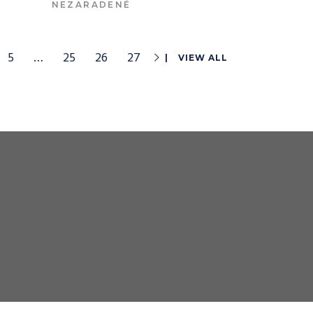
NEZARADENÉ
VIAC INFO
5
…
25
26
27
VIEW ALL