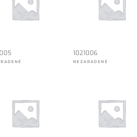
1005
1021006
ARADENÉ
NEZARADENÉ
VIAC INFO
VIAC INFO