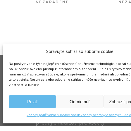
NEZARADENÉ
NEZ
VIAC INFO
Spravujte súhlas so súbormi cookie
Na poskytovanie tých najlepších skúseností používame technológie, ako sú sú
na ukladanie a/alebo prístup k informáciám o zariadení. Súhlas s týmito tech
nám umožní spracovávať údaje, ako je správanie pri prehliadaní alebo jedineč
tejto stránke. Nesúhlas alebo odvolanie súhlasu môže nepriaznivo ovplyvniť ur
Pre
vlastnosti a funkcie.
Duša
ŠM S
Prijať
Odmietnúť
Zobraziť p
PaP sa špecializuje na
058 
výrobu, servis, opravu a
Zásady používania súborov cookie
Zásady ochrany osobných údaj
Tel.:
predaj chladičov pre všetky
E-ma
druhy médií – voda, olej,