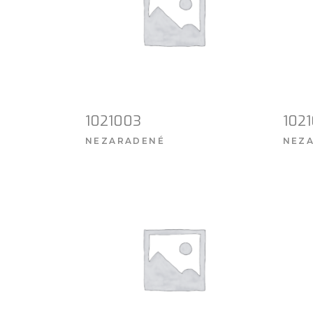
1021003
102
NEZARADENÉ
NEZ
VIAC INFO