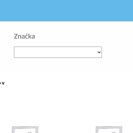
Značka
OV