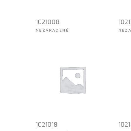
1021008
102
NEZARADENÉ
NEZ
VIAC INFO
1021018
1021