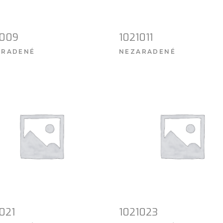
1009
1021011
ARADENÉ
NEZARADENÉ
VIAC INFO
VIAC INFO
021
1021023