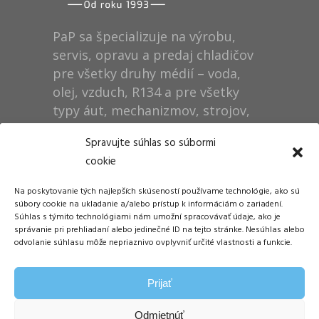
PaP sa špecializuje na výrobu,
servis, opravu a predaj chladičov
pre všetky druhy médií – voda,
olej, vzduch, R134 a pre všetky
typy áut, mechanizmov, strojov,
technológií, rušňov…
Spravujte súhlas so súbormi
cookie
Prevádzka
Na poskytovanie tých najlepších skúseností používame technológie, ako sú
Dušan Pytel P a P
súbory cookie na ukladanie a/alebo prístup k informáciám o zariadení.
Súhlas s týmito technológiami nám umožní spracovávať údaje, ako je
ŠM Stráže
správanie pri prehliadaní alebo jedinečné ID na tejto stránke. Nesúhlas alebo
058 01 Poprad
odvolanie súhlasu môže nepriaznivo ovplyvniť určité vlastnosti a funkcie.
Tel.: +421 905 311 248
Prijať
E-mail:
info@papdp.sk
Odmietnúť